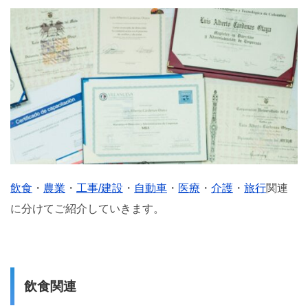
飲食
・
農業
・
工事/建設
・
自動車
・
医療
・
介護
・
旅行
関連
に分けてご紹介していきます。
飲食関連