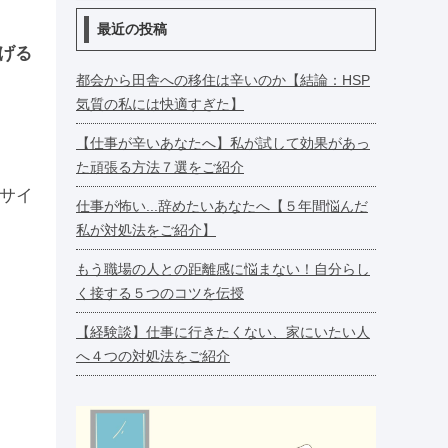
最近の投稿
上げる
都会から田舎への移住は辛いのか【結論：HSP
気質の私には快適すぎた】
【仕事が辛いあなたへ】私が試して効果があっ
た頑張る方法７選をご紹介
でサイ
仕事が怖い...辞めたいあなたへ【５年間悩んだ
私が対処法をご紹介】
もう職場の人との距離感に悩まない！自分らし
く接する５つのコツを伝授
【経験談】仕事に行きたくない、家にいたい人
へ４つの対処法をご紹介