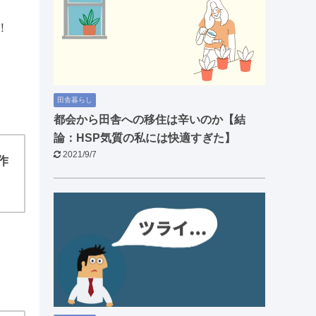
！
田舎暮らし
都会から田舎への移住は辛いのか【結
論：HSP気質の私には快適すぎた】
2021/9/7
作